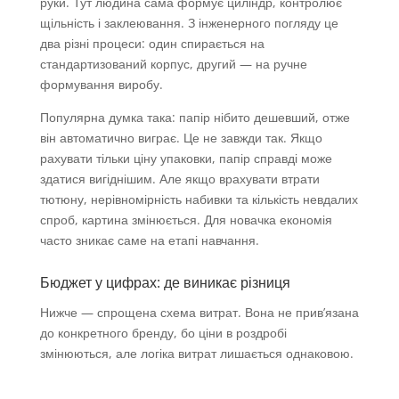
руки. Тут людина сама формує циліндр, контролює
щільність і заклеювання. З інженерного погляду це
два різні процеси: один спирається на
стандартизований корпус, другий — на ручне
формування виробу.
Популярна думка така: папір нібито дешевший, отже
він автоматично виграє. Це не завжди так. Якщо
рахувати тільки ціну упаковки, папір справді може
здатися вигіднішим. Але якщо врахувати втрати
тютюну, нерівномірність набивки та кількість невдалих
спроб, картина змінюється. Для новачка економія
часто зникає саме на етапі навчання.
Бюджет у цифрах: де виникає різниця
Нижче — спрощена схема витрат. Вона не прив’язана
до конкретного бренду, бо ціни в роздробі
змінюються, але логіка витрат лишається однаковою.