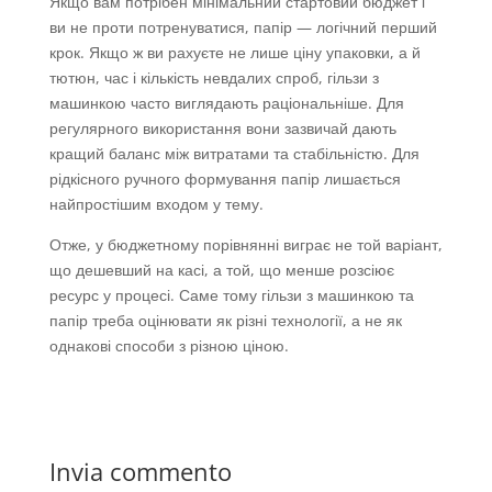
Якщо вам потрібен мінімальний стартовий бюджет і
ви не проти потренуватися, папір — логічний перший
крок. Якщо ж ви рахуєте не лише ціну упаковки, а й
тютюн, час і кількість невдалих спроб, гільзи з
машинкою часто виглядають раціональніше. Для
регулярного використання вони зазвичай дають
кращий баланс між витратами та стабільністю. Для
рідкісного ручного формування папір лишається
найпростішим входом у тему.
Отже, у бюджетному порівнянні виграє не той варіант,
що дешевший на касі, а той, що менше розсіює
ресурс у процесі. Саме тому гільзи з машинкою та
папір треба оцінювати як різні технології, а не як
однакові способи з різною ціною.
Invia commento