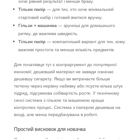
хоче рівний результат і менше браку.
Тільки папір
— для тих, хто хоче мінімальний
стартовий набір і готовий вчитися вручну.
Гільзи + машинка
— зручніші для домашнього
ритму, де важлива швидкість.
Тільки папір
— компактніший варіант для тих, кому
важливі простота та менша кількість предметів.
Для початківця тут є контраргумент до популярної
економії: дешевший матеріал не завжди означає
дешевшу сигарету. Якщо ви витрачаєте більше
тютюну через нерівну набивку або псуєте кілька штук
підряд, підсумкова собівартість росте. У технічному
сенсі система з гільзою та машинкою краще
контролює процес. Система з папером дешевша на
вході, але менш передбачувана в роботі.
Простий висновок для новачка