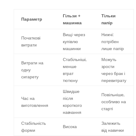
Гільзи +
Тільки
Параметр
машинка
папір
Вищі через
Нижчі:
Початкові
купівлю
потрібен
витрати
машинки
лише папір
Стабільніші,
Можуть
Витрати на
менше
зрости
одну
втрат
через брак і
сигарету
тютюну
перевитрату
Швидше
Повільніше,
Час на
після
особливо на
виготовлення
короткого
старті
навчання
Стабільність
Залежить
Висока
форми
від навички