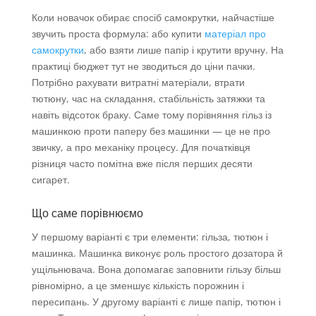
Коли новачок обирає спосіб самокрутки, найчастіше
звучить проста формула: або купити
матеріал про
самокрутки
, або взяти лише папір і крутити вручну. На
практиці бюджет тут не зводиться до ціни пачки.
Потрібно рахувати витратні матеріали, втрати
тютюну, час на складання, стабільність затяжки та
навіть відсоток браку. Саме тому порівняння гільз із
машинкою проти паперу без машинки — це не про
звичку, а про механіку процесу. Для початківця
різниця часто помітна вже після перших десяти
сигарет.
Що саме порівнюємо
У першому варіанті є три елементи: гільза, тютюн і
машинка. Машинка виконує роль простого дозатора й
ущільнювача. Вона допомагає заповнити гільзу більш
рівномірно, а це зменшує кількість порожнин і
пересипань. У другому варіанті є лише папір, тютюн і