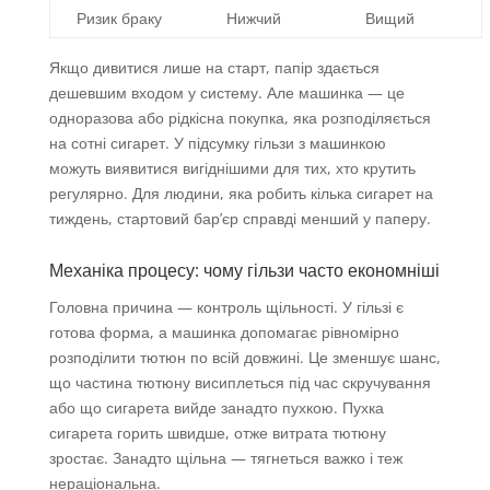
Ризик браку
Нижчий
Вищий
Якщо дивитися лише на старт, папір здається
дешевшим входом у систему. Але машинка — це
одноразова або рідкісна покупка, яка розподіляється
на сотні сигарет. У підсумку гільзи з машинкою
можуть виявитися вигіднішими для тих, хто крутить
регулярно. Для людини, яка робить кілька сигарет на
тиждень, стартовий бар’єр справді менший у паперу.
Механіка процесу: чому гільзи часто економніші
Головна причина — контроль щільності. У гільзі є
готова форма, а машинка допомагає рівномірно
розподілити тютюн по всій довжині. Це зменшує шанс,
що частина тютюну висиплеться під час скручування
або що сигарета вийде занадто пухкою. Пухка
сигарета горить швидше, отже витрата тютюну
зростає. Занадто щільна — тягнеться важко і теж
нераціональна.