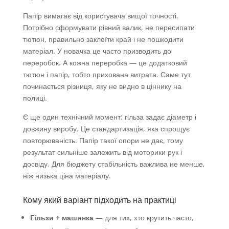
Папір вимагає від користувача вищої точності.
Потрібно сформувати рівний валик, не пересипати
тютюн, правильно заклеїти край і не пошкодити
матеріал. У новачка це часто призводить до
переробок. А кожна переробка — це додатковий
тютюн і папір, тобто прихована витрата. Саме тут
починається різниця, яку не видно в ціннику на
полиці.
Є ще один технічний момент: гільза задає діаметр і
довжину виробу. Це стандартизація, яка спрощує
повторюваність. Папір такої опори не дає, тому
результат сильніше залежить від моторики рук і
досвіду. Для бюджету стабільність важлива не менше,
ніж низька ціна матеріалу.
Кому який варіант підходить на практиці
Гільзи + машинка
— для тих, хто крутить часто,